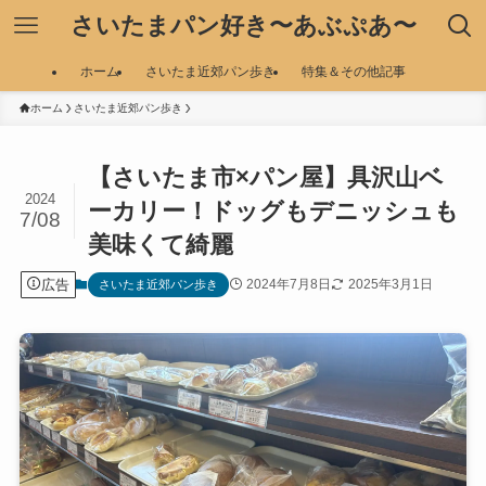
さいたまパン好き〜あぶぷあ〜
ホーム
さいたま近郊パン歩き
特集＆その他記事
ホーム
さいたま近郊パン歩き
【さいたま市×パン屋】具沢山ベ
2024
ーカリー！ドッグもデニッシュも
7/08
美味くて綺麗
広告
2024年7月8日
2025年3月1日
さいたま近郊パン歩き