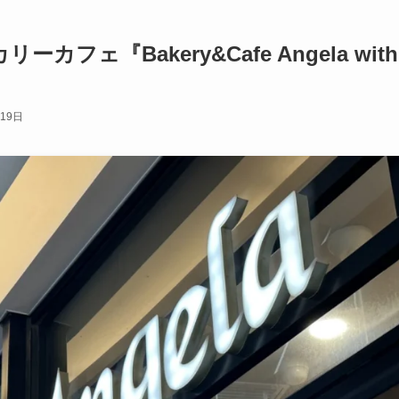
ェ『Bakery&Cafe Angela with
月19日