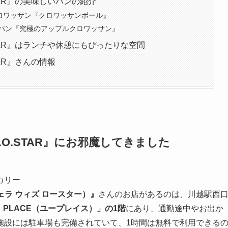
R.O.STAR』の美味しいパンの紹介
クロワッサン『クロワッサンボール』
パン『究極のアップルクロワッサン』
h R.O.STAR』はランチや休憩にもぴったりな空間
O.STAR』さんの情報
ith R.O.STAR』にお邪魔してきました
カリー
（アンジェラ ウィズ ロースター）』
さんのお店があるのは、川越駅西
_PLACE（ユープレイス）」の1階
にあり、通勤途中やお出か
施設には駐車場も完備されていて、1時間は無料で利用できる