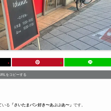
URLをコピーする
ている
「さいたまパン好き〜あぶぷあ〜」
です。