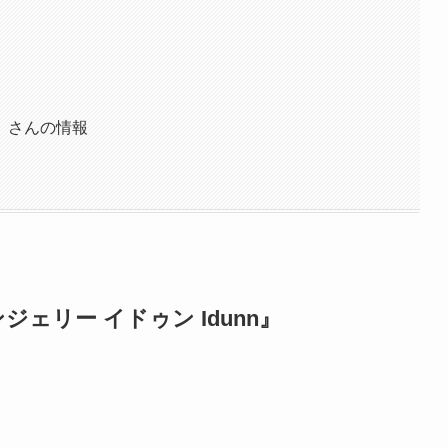
n』さんの情報
ェリー イドゥン Idunn』