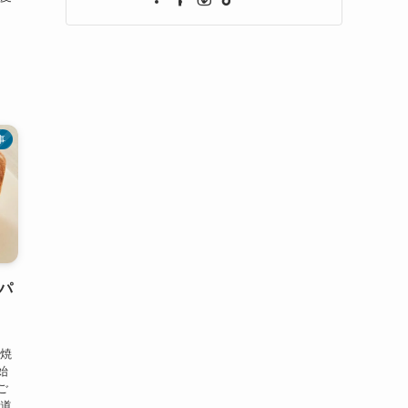
事
パ
も焼
始
ご
な道