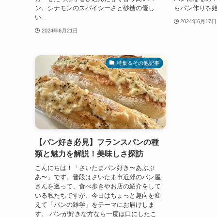
ン。シナモンのスパイシーさと砂糖の優し
らパン作りを始
い...
2024年6月17日
2024年6月21日
特集＆その他記事
【パン好き必見】フランスパンの種
類と魅力を解説！美味しさ探訪
こんにちは！「さいたまパン好き〜あぶぷ
あ〜」です。普段はさいたま市近郊のパン屋
さんを巡って、食べ歩きやお店の紹介をして
いる私たちですが、今日はちょっと趣向を変
えて「パンの雑学」をテーマにお届けしま
す。 パンが好きな方なら一度は口にしたこ