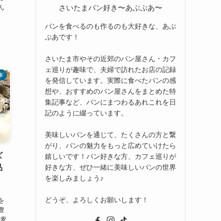
さいたまパン好き〜あぶぷあ〜
ん
パンを食べるのも作るのも大好きな、あぶ
ぷあです！
さいたま市やその近郊のパン屋さん・カフ
ェ巡りが趣味で、夫婦で訪れたお店の記録
事
を発信しています。実際に食べたパンの感
想や、おすすめのパン屋さんをまとめた特
集記事など、パンにまつわるあれこれを日
記のように綴っています。
美味しいパンを通じて、たくさんの方と繋
がり、パンの魅力をもっと広めていけたら
ズ
嬉しいです！パン好きな方、カフェ巡りが
好きな方、ぜひ一緒に美味しいパンの世界
品
を楽しみましょう♪
どうぞ、よろしくお願いします！
を
豊
イ麦