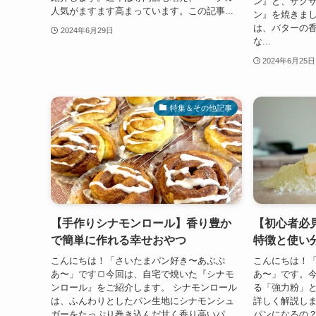
ン』と、ザク
人気がますます高まっています。この記事...
ン』を焼きま
は、バターの
2024年6月29日
な...
2024年6月25日
特集＆その他記事
【手作りシナモンロール】香り豊か
【初心者必
で簡単に作れる幸せおやつ
特徴と使い
こんにちは！「さいたまパン好き〜あぶぷ
こんにちは！
あ〜」です🍞今回は、自宅で焼いた『シナモ
あ〜」です。
ンロール』をご紹介します。 シナモンロール
る「強力粉」
は、ふんわりとしたパン生地にシナモンシュ
詳しく解説し
ガーをたっぷり巻き込んだ甘く香り高いパ
パンになるの