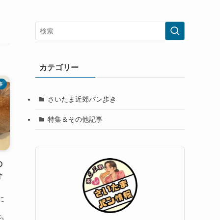
カテゴリー
事
さいたま近郊パン歩き
特集＆その他記事
の
介
に
ら