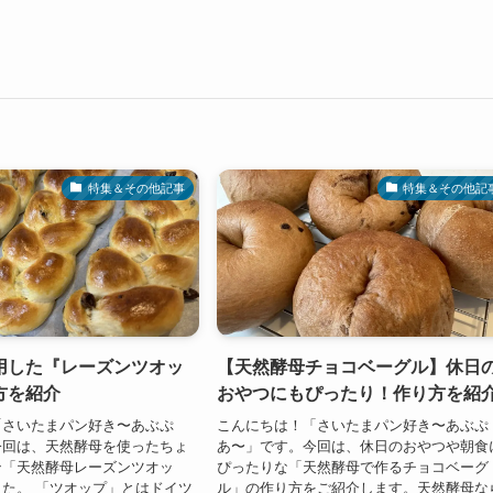
特集＆その他記事
特集＆その他記
用した『レーズンツオッ
【天然酵母チョコベーグル】休日
方を紹介
おやつにもぴったり！作り方を紹
「さいたまパン好き〜あぶぷ
こんにちは！「さいたまパン好き〜あぶぷ
今回は、天然酵母を使ったちょ
あ〜」です。今回は、休日のおやつや朝食
ン「天然酵母レーズンツオッ
ぴったりな「天然酵母で作るチョコベーグ
た。 「ツオップ」とはドイツ
ル」の作り方をご紹介します。天然酵母な