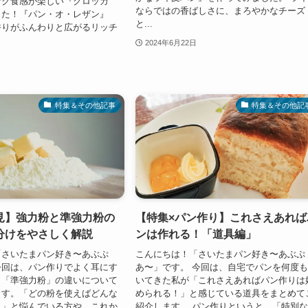
ザク食感が楽しい『クロッカ
ならではの香ばしさに、まろやかなチーズ
した！『パン・オ・レザン』
と...
香りがふんわりと広がるリッチ
2024年6月22日
特集＆その他記事
特集＆その他記
見】強力粉と準強力粉の
【特集×パン作り】これさえあれば
分けをやさしく解説
ンは作れる！「道具編」
「さいたまパン好き〜あぶぷ
こんにちは！「さいたまパン好き〜あぶぷ
今回は、パン作りでよく耳にす
あ〜」です。 今回は、自宅でパンを何度
と「準強力粉」の違いについて
いてきた私が「これさえあればパン作りは
ます。「どの粉を使えばどんな
められる！」と感じている道具をまとめて
？」と悩んでいる方や、これか
紹介します。 パン作りというと、「特別