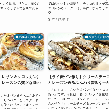
”という意味。見た目も華やか
ではのやさしい風味と、チョコの甘さがほ
に並べるとまるでお店で売ら
のり広がるベーグルは、手作りならではの
楽...
2024年7月21日
特集＆その他記事
特集＆その他記
・レザン＆クロッカン】
【ライ麦パン作り】クリームチー
とレーズンの贅沢な味わ
とレーズン香るふんわり贅沢な一
こんにちは！「さいたまパン好き〜あぶぷ
あ〜」です。今回は、香ばしいライ麦生地
さいたまパン好きあぶぷあです
に、たっぷりのレーズンとクリームチーズ
っぷりのバターとカスタード、
合わせた『クリームチーズ＆レーズン香り
ンを使った『パン・オ・レザ
かなライ麦パン』を作ってみました。 ラ