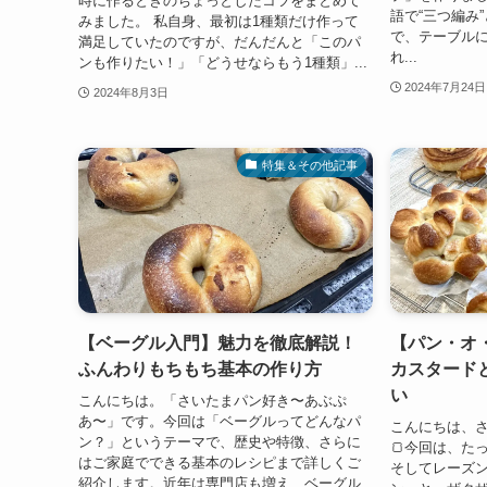
時に作るときのちょっとしたコツをまとめて
語で“三つ編み
みました。 私自身、最初は1種類だけ作って
で、テーブル
満足していたのですが、だんだんと「このパ
れ...
ンも作りたい！」「どうせならもう1種類」...
2024年7月24日
2024年8月3日
特集＆その他記事
【ベーグル入門】魅力を徹底解説！
【パン・オ
ふんわりもちもち基本の作り方
カスタード
い
こんにちは。「さいたまパン好き〜あぶぷ
あ〜」です。今回は「ベーグルってどんなパ
こんにちは、
ン？」というテーマで、歴史や特徴、さらに
🍞今回は、た
はご家庭でできる基本のレシピまで詳しくご
そしてレーズ
紹介します。近年は専門店も増え、ベーグル