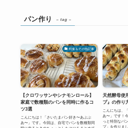
パン作り
– tag –
特集＆その他記事
【クロワッサンやシナモンロール】
天然酵母使
家庭で数種類のパンを同時に作るコ
プ』の作り
ツ3選
こんにちは、
あ〜」です！
こんにちは！「さいたまパン好き〜あぶぷ
っと特別なパ
あ〜」です。今回は、自宅でパンを数種類同
プ」を作りまし