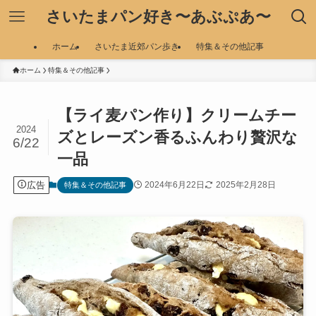
さいたまパン好き〜あぶぷあ〜
ホーム
さいたま近郊パン歩き
特集＆その他記事
ホーム
特集＆その他記事
【ライ麦パン作り】クリームチー
2024
ズとレーズン香るふんわり贅沢な
6/22
一品
広告
2024年6月22日
2025年2月28日
特集＆その他記事