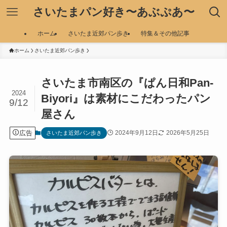
さいたまパン好き〜あぶぷあ〜
ホーム
さいたま近郊パン歩き
特集＆その他記事
ホーム
さいたま近郊パン歩き
さいたま市南区の『ぱん日和Pan-
2024
Biyori』は素材にこだわったパン
9/12
屋さん
広告
2024年9月12日
2026年5月25日
さいたま近郊パン歩き