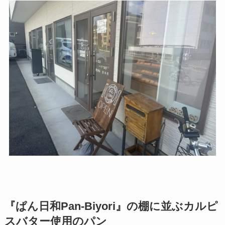
『ぱん日和Pan-Biyori』の棚に並ぶカルピ
スバター使用のパン