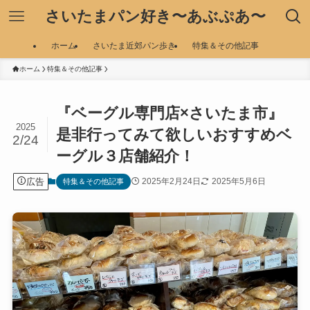
さいたまパン好き〜あぶぷあ〜
ホーム
さいたま近郊パン歩き
特集＆その他記事
ホーム
特集＆その他記事
『ベーグル専門店×さいたま市』
2025
是非行ってみて欲しいおすすめベ
2/24
ーグル３店舗紹介！
広告
2025年2月24日
2025年5月6日
特集＆その他記事