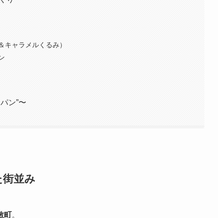
＆キャラメルくるみ）
ン
パン”〜
た街並み
敷町
。