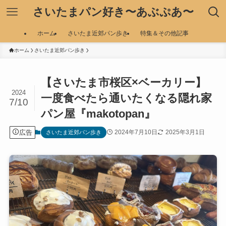
さいたまパン好き〜あぶぷあ〜
ホーム
さいたま近郊パン歩き
特集＆その他記事
ホーム
さいたま近郊パン歩き
【さいたま市桜区×ベーカリー】
2024
一度食べたら通いたくなる隠れ家
7/10
パン屋『makotopan』
広告
2024年7月10日
2025年3月1日
さいたま近郊パン歩き