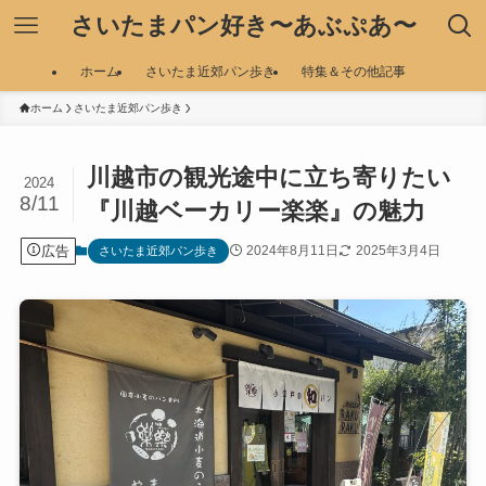
さいたまパン好き〜あぶぷあ〜
ホーム
さいたま近郊パン歩き
特集＆その他記事
ホーム
さいたま近郊パン歩き
川越市の観光途中に立ち寄りたい
2024
8/11
『川越ベーカリー楽楽』の魅力
広告
2024年8月11日
2025年3月4日
さいたま近郊パン歩き