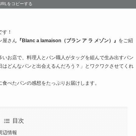
URLをコピーする
です！
ン屋さん
『Blanc a lamaison（ブラン ア ラ メゾン）』
をご紹
多いお店で、料理人とパン職人がタッグを組んで生み出すパン
日はどんなパンと出会えるんだろう？」とワクワクさせてくれ
に食べたパンの感想をたっぷりお届けします。
目次
周辺情報