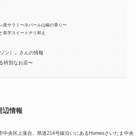
ン産サラミ〜ネパール山椒の香り〜
と長芋スイートチリ和え
 ラ メゾン）』さんの情報
る特別なお店〜
周辺情報
中央区上落合。県道214号線沿いにあるHomesさいたま中央