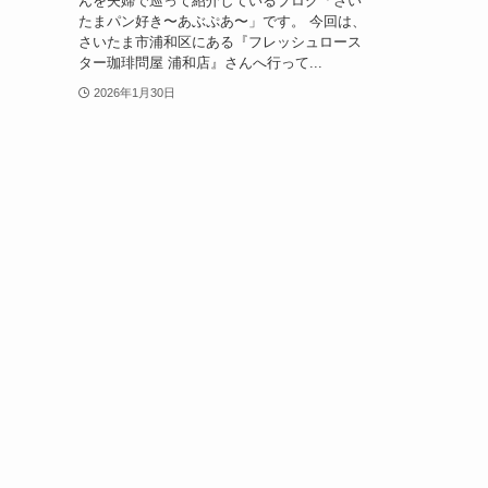
んを夫婦で巡って紹介しているブログ「さい
たまパン好き〜あぶぷあ〜」です。 今回は、
さいたま市浦和区にある『フレッシュロース
ター珈琲問屋 浦和店』さんへ行って...
2026年1月30日