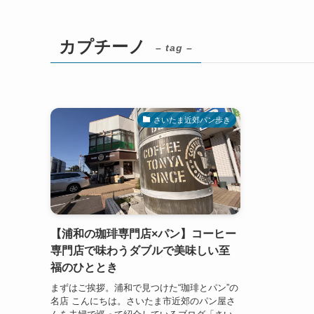
カプチーノ
– tag –
さいたま近郊パン歩き
【浦和の珈琲専門店×パン】コーヒー
専門店で味わうダブルで美味しい至
福のひととき
まずはご挨拶。浦和で見つけた“珈琲とパン”の
名店 こんにちは。さいたま市近郊のパン屋さ